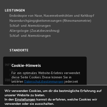
LEISTUNGEN
Endoskopie von Nase, Nasennebenhöhlen und Kehlkopf
Nasendurchgängigkeitsmessungen (Rhinomanometrie)
Schlaf- und Atemstörungen
Allergologie (Zusatzbezeichnug)
Schlaf- und Atemstörungen
STANDORTE
INFO
Cookie-Hinweis
News
Für ein optimales Website-Erlebnis ver­wendet
Einwilligungserklärung
diese Seite Cookies. Diese können Sie in
ÜBER UNS
unseren
Daten­schutz­bestim­mungen
jederzeit
Dr. med. Christoph Eckert
deaktivieren.
Dr. med. Sophie Eckert
Wir verwenden Cookies, um dir die bestmögliche Erfahrung auf
unserer Website zu bieten.
Delyana Tomova-Berlin
OK
In den
Einstellungen
kannst du erfahren, welche Cookies wir
Philosophie und Anspruch
verwenden oder sie ausschalten.
Stellenangebote