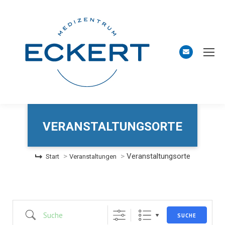
Land
Orte mit vielen Veranstaltungen?
VERANSTALTUNGSORTE
Sie befinden sich hier:
Veranstaltungsorte
Start
Veranstaltungen
Suche
SUCHE