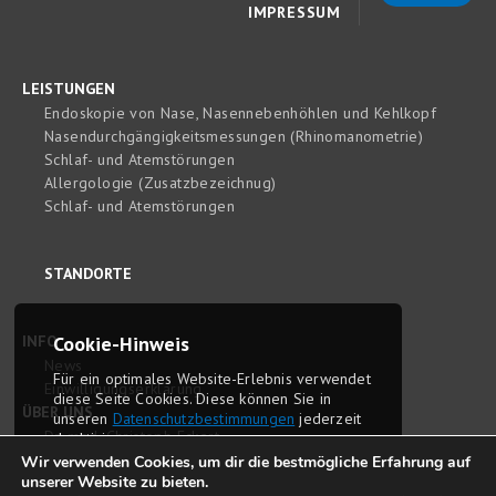
IMPRESSUM
LEISTUNGEN
Endoskopie von Nase, Nasennebenhöhlen und Kehlkopf
Nasendurchgängigkeitsmessungen (Rhinomanometrie)
Schlaf- und Atemstörungen
Allergologie (Zusatzbezeichnug)
Schlaf- und Atemstörungen
STANDORTE
INFO
Cookie-Hinweis
News
Für ein optimales Website-Erlebnis ver­wendet
Einwilligungserklärung
diese Seite Cookies. Diese können Sie in
ÜBER UNS
unseren
Daten­schutz­bestim­mungen
jederzeit
Dr. med. Christoph Eckert
deaktivieren.
Dr. med. Sophie Eckert
Wir verwenden Cookies, um dir die bestmögliche Erfahrung auf
unserer Website zu bieten.
Delyana Tomova-Berlin
OK