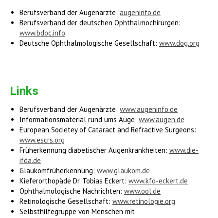
Berufsverband der Augenärzte:
augeninfo.de
Berufsverband der deutschen Ophthalmochirurgen:
www.bdoc.info
Deutsche Ophthalmologische Gesellschaft:
www.dog.org
Links
Berufsverband der Augenärzte:
www.augeninfo.de
Informationsmaterial rund ums Auge:
www.augen.de
European Societey of Cataract and Refractive Surgeons:
www.escrs.org
Früherkennung diabetischer Augenkrankheiten:
www.die-
ifda.de
Glaukomfrüherkennung:
www.glaukom.de
Kieferorthopäde Dr. Tobias Eckert:
www.kfo-eckert.de
Ophthalmologische Nachrichten:
www.ool.de
Retinologische Gesellschaft:
www.retinologie.org
Selbsthilfegruppe von Menschen mit