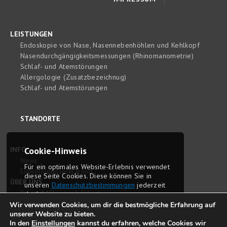
LEISTUNGEN
Endoskopie von Nase, Nasennebenhöhlen und Kehlkopf
Nasendurchgängigkeitsmessungen (Rhinomanometrie)
Schlaf- und Atemstörungen
Allergologie (Zusatzbezeichnug)
Schlaf- und Atemstörungen
STANDORTE
INFO
Cookie-Hinweis
News
Für ein optimales Website-Erlebnis ver­wendet
Einwilligungserklärung
diese Seite Cookies. Diese können Sie in
ÜBER UNS
unseren
Daten­schutz­bestim­mungen
jederzeit
Dr. med. Christoph Eckert
deaktivieren.
Dr. med. Sophie Eckert
Wir verwenden Cookies, um dir die bestmögliche Erfahrung auf
unserer Website zu bieten.
Delyana Tomova-Berlin
OK
In den
Einstellungen
kannst du erfahren, welche Cookies wir
Philosophie und Anspruch