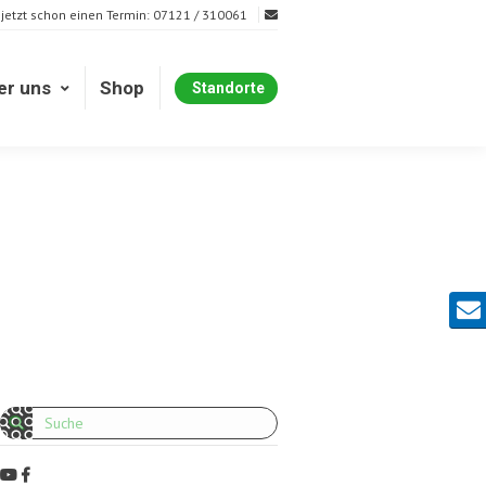
 jetzt schon einen Termin: 07121 / 310061
er uns
Shop
Standorte
er uns
Shop
Standorte
Kont
Search: