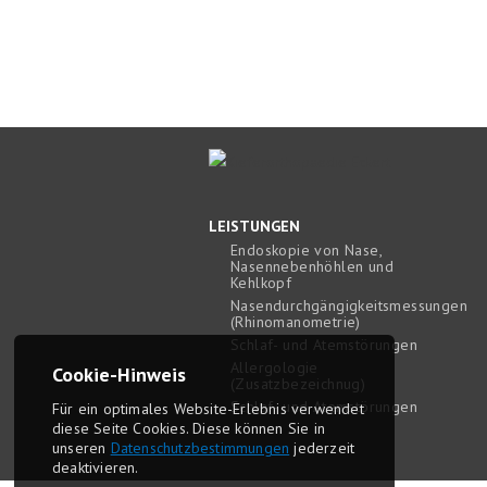
LEISTUNGEN
Endoskopie von Nase,
Nasennebenhöhlen und
Kehlkopf
Nasendurchgängigkeitsmessungen
(Rhinomanometrie)
Schlaf- und Atemstörungen
Allergologie
Cookie-Hinweis
(Zusatzbezeichnug)
Schlaf- und Atemstörungen
Für ein optimales Website-Erlebnis ver­wendet
diese Seite Cookies. Diese können Sie in
unseren
Daten­schutz­bestim­mungen
jederzeit
deaktivieren.