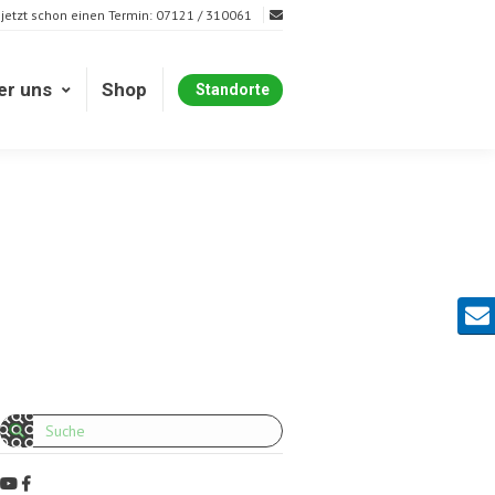
 jetzt schon einen Termin: 07121 / 310061
er uns
Shop
Standorte
er uns
Shop
Standorte
Kont
Search: