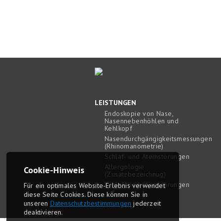
LEISTUNGEN
Endoskopie von Nase,
Nasennebenhöhlen und
Kehlkopf
Nasendurchgängigkeitsmessungen
(Rhinomanometrie)
Schlaf- und Atemstörungen
Allergologie
Cookie-Hinweis
(Zusatzbezeichnug)
Schlaf- und Atemstörungen
Für ein optimales Website-Erlebnis ver­wendet
diese Seite Cookies. Diese können Sie in
unseren
Daten­schutz­bestim­mungen
jederzeit
deaktivieren.