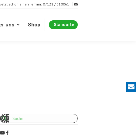
 jetzt schon einen Termin: 07121 / 310061
er uns
Shop
Standorte
er uns
Shop
Standorte
Kont
Search: