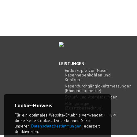
LEISTUNGEN
Endoskopie von Nase,
Nasennebenhöhlen und
Kehlkopf
Nasendurchgängigkeitsmessungen
(Rhinomanometrie)
Schlaf- und Atemstörungen
Allergologie
Cookie-Hinweis
(Zusatzbezeichnug)
Schlaf- und Atemstörungen
Für ein optimales Website-Erlebnis ver­wendet
diese Seite Cookies. Diese können Sie in
unseren
Daten­schutz­bestim­mungen
jederzeit
deaktivieren.