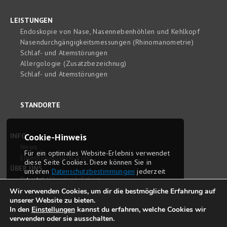
LEISTUNGEN
Endoskopie von Nase, Nasennebenhöhlen und Kehlkopf
Nasendurchgängigkeitsmessungen (Rhinomanometrie)
Schlaf- und Atemstörungen
Allergologie (Zusatzbezeichnug)
Schlaf- und Atemstörungen
STANDORTE
INFO
Cookie-Hinweis
News
Für ein optimales Website-Erlebnis ver­wendet
Einwilligungserklärung
diese Seite Cookies. Diese können Sie in
ÜBER UNS
unseren
Daten­schutz­bestim­mungen
jederzeit
Dr. med. Christoph Eckert
deaktivieren.
Dr. med. Sophie Eckert
Wir verwenden Cookies, um dir die bestmögliche Erfahrung auf
unserer Website zu bieten.
Delyana Tomova-Berlin
OK
In den
Einstellungen
kannst du erfahren, welche Cookies wir
Philosophie und Anspruch
verwenden oder sie ausschalten.
Stellenangebote