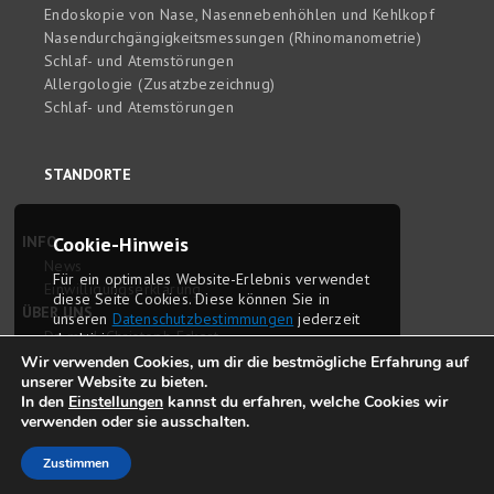
Endoskopie von Nase, Nasennebenhöhlen und Kehlkopf
Nasendurchgängigkeitsmessungen (Rhinomanometrie)
Schlaf- und Atemstörungen
Allergologie (Zusatzbezeichnug)
Schlaf- und Atemstörungen
STANDORTE
INFO
Cookie-Hinweis
News
Für ein optimales Website-Erlebnis ver­wendet
Einwilligungserklärung
diese Seite Cookies. Diese können Sie in
ÜBER UNS
unseren
Daten­schutz­bestim­mungen
jederzeit
Dr. med. Christoph Eckert
deaktivieren.
Dr. med. Sophie Eckert
Wir verwenden Cookies, um dir die bestmögliche Erfahrung auf
unserer Website zu bieten.
Delyana Tomova-Berlin
OK
In den
Einstellungen
kannst du erfahren, welche Cookies wir
Philosophie und Anspruch
verwenden oder sie ausschalten.
Stellenangebote
Zustimmen