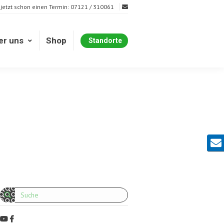
 jetzt schon einen Termin: 07121 / 310061
er uns
Shop
Standorte
er uns
Shop
Standorte
Kont
Search: