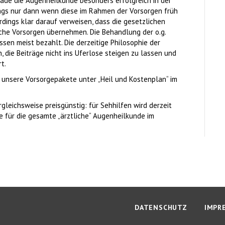
erade die Augenheilkunde besonders erfolgreich in der
ings nur dann wenn diese im Rahmen der Vorsorgen früh
dings klar darauf verweisen, dass die gesetzlichen
che Vorsorgen übernehmen. Die Behandlung der o.g.
en meist bezahlt. Die derzeitige Philosophie der
, die Beiträge nicht ins Uferlose steigen zu lassen und
t.
f unsere Vorsorgepakete unter „Heil und Kostenplan“ im
rgleichsweise preisgünstig: für Sehhilfen wird derzeit
 für die gesamte „ärztliche“ Augenheilkunde im
DATENSCHUTZ
IMPR