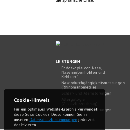
die sphärische Linse.
LEISTUNGEN
Endoskopie von Nase,
Nasennebenhöhlen und
Kehlkopf
Nasendurchgängigkeitsmessungen
(Rhinomanometrie)
Schlaf- und Atemstörungen
Allergologie
Cookie-Hinweis
(Zusatzbezeichnug)
Für ein optimales Website-Erlebnis ver­wendet
Schlaf- und Atemstörungen
diese Seite Cookies. Diese können Sie in
unseren
Daten­schutz­bestim­mungen
jederzeit
deaktivieren.