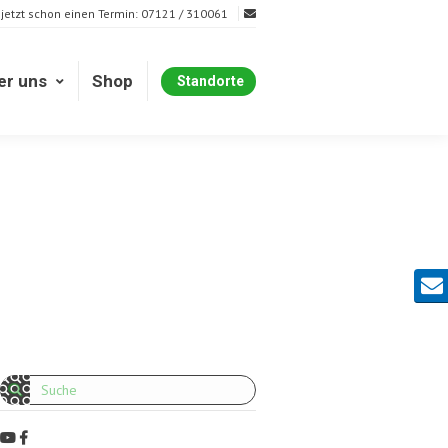
 jetzt schon einen Termin: 07121 / 310061
er uns
Shop
Standorte
er uns
Shop
Standorte
Kont
Search: